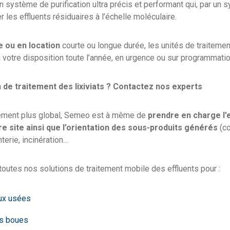
 système de purification ultra précis et performant qui, par un sy
r les effluents résiduaires à l’échelle moléculaire.
e ou en location
courte ou longue durée, les unités de traitement
votre disposition toute l’année, en urgence ou sur programmatio
 de traitement des lixiviats ?
Contactez nos experts
ement plus global, Semeo est à même de
prendre en charge l’e
e site ainsi que l’orientation des sous-produits générés
(co
terie, incinération…
utes nos solutions de traitement mobile des effluents pour :
aux usées
es boues