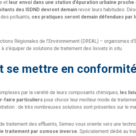
e et
leur envoi dans une station d’épuration urbaine proche
ploitants des ISDND devront demain
revoir leurs habitudes. Dé
 des polluants,
ces pratiques seront demain défendues par l
ections Régionales de l’Environnement (DREAL) – organismes d’Ét
 s’équiper de solutions de traitement des lixivats in situ.
se mettre en conformité
complexes par la variété de leurs composants chimiques,
les lix
r-faire particuliers
pour choisir leur meilleur mode de traitemen
tration : de très nombreuses solutions sont présentes sur le m
de traitement des effluents, Semeo vous oriente vers une technol
le traitement par osmose inverse.
Spécialement dédié au trai