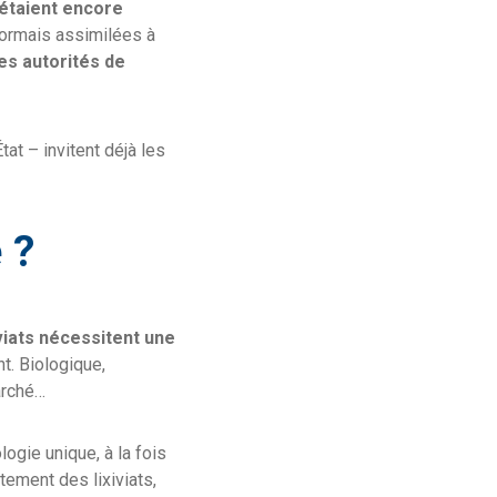
 étaient encore
sormais assimilées à
es autorités de
at – invitent déjà les
 ?
iviats nécessitent une
t. Biologique,
arché…
ogie unique, à la fois
tement des lixiviats,